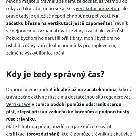
Mnoho majitelů trávníků se nemůže dočkat, až vezmou do
ruky vertikutátor nebo sekačku s
vertikutační kazetou
, ale
právě tady je důležité nepodlehnout netrpělivosti.
Na
začátku března na vertikutací ještě zapomeňte!
Trávník
se nejprve musí vzpamatovat ze zimy a začít aktivně růst.
Pokud bychom ho narušili příliš brzy, mohli bychom ho
oslabit, což vytváří ideální podmínky pro zaplevelení,
zejména výskyt lipnice roční.
Kdy je tedy správný čas?
Doporučujeme počkat
ideálně až na začátek dubna
, kdy už
tráva začne aktivně růst a má dostatečnou sílu regenerovat.
Vertikutace
v tomto období pomůže odstranit starou
plsť, zlepší přístup vzduchu ke kořenům a podpoří hustý
růst trávníku.
Máte-li hutnou půdu, později na jaře můžete zvážit
aerifikaci
(provzdušnění)
, která pomůže trávníku získat více