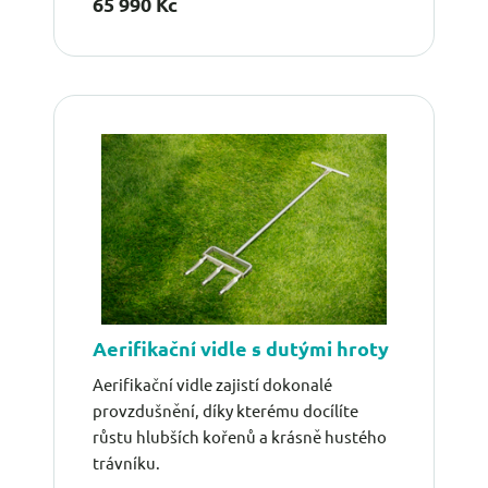
65 990 Kč
Aerifikační vidle s dutými hroty
Aerifikační vidle zajistí dokonalé
provzdušnění, díky kterému docílíte
růstu hlubších kořenů a krásně hustého
trávníku.