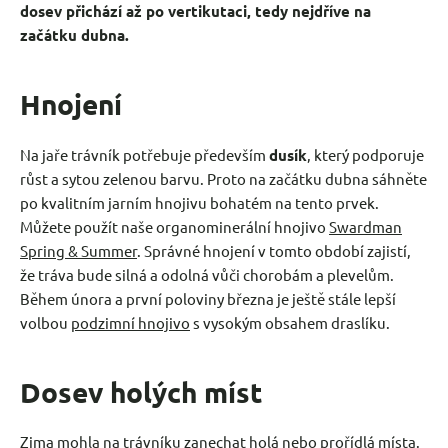
dosev přichází až po vertikutaci, tedy nejdříve na
začátku dubna.
Hnojení
Na jaře trávník potřebuje především
dusík
, který podporuje
růst a sytou zelenou barvu. Proto na začátku dubna sáhněte
po kvalitním jarním hnojivu bohatém na tento prvek.
Můžete použít naše organominerální hnojivo
Swardman
Spring & Summer
. Správné hnojení v tomto období zajistí,
že tráva bude silná a odolná vůči chorobám a plevelům.
Během února a první poloviny března je ještě stále lepší
volbou
podzimní hnojivo
s vysokým obsahem draslíku.
Dosev holých míst
Zima mohla na trávníku zanechat holá nebo prořídlá místa.