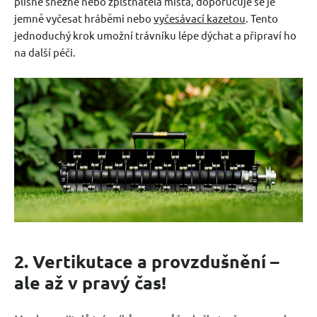
plísně sněžné nebo zplstnatělá místa, doporučuje se je
jemně vyčesat hráběmi nebo
vyčesávací kazetou
. Tento
jednoduchý krok umožní trávníku lépe dýchat a připraví ho
na další péči.
2. Vertikutace a provzdušnění –
ale až v pravý čas!