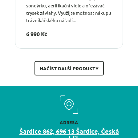
sondýrku, aerifikační vidle a ořezávač
trysek závlahy. Využijte možnost nákupu
trávníkářského nářadí...
6 990 Kč
NAČÍST DALŠÍ PRODUKTY
ADRESA
Šardice 862, 696 13 Šardice, Česká