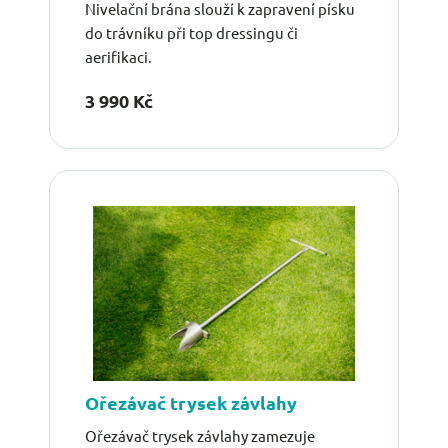
Nivelační brána slouží k zapravení písku
do trávníku při top dressingu či
aerifikaci.
3 990 Kč
Ořezávač trysek závlahy
Ořezávač trysek závlahy zamezuje