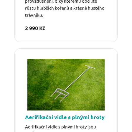
provzdušnění, díky kterému docílíte
růstu hlubších kořenů a krásně hustého
trávníku.
2 990 Kč
Aerifikační vidle s plnými hroty
Aerifikační vidle s plnými hroty jsou