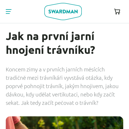
Jak na první jarní
hnojení trávníku?
Koncem zimy a v prvních jarních měsících
tradičně mezi trávníkáři vyvstává otázka, kdy
poprvé pohnojit trávník, jakým hnojivem, jakou
dávkou, kdy udělat vertikutaci, nebo kdy začít
sekat. Jak tedy začít pečovat o trávník?