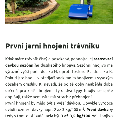
První jarní hnojení trávníku
Když máte trávník čistý a posekaný, pohnojte jej
startovací
dávkou sezónního
dusíkatého hnojiva
. Sezónní hnojivo má
výrazně vyšší podíl dusíku N, oproti fosforu P a draslíku K.
Pokud jste hnojili v předjaří podzimním hnojivem s vysokým
obsahem draslíku K, nevadí, že od té doby neuběhla doba
určená pro další hnojení. Tyto dva typy hnojiv se spíše
doplňují, takže nemusíte mít strach z přehnojení.
První hnojení by mělo být s vyšší dávkou. Obvykle výrobce
2
uvádí rozmezí dávky např. 2 až 3 kg/100 m
.
První dávka
by
2
tedy v tomto případě měla být
3 až 3,5 kg/100 m
. Hnojivo