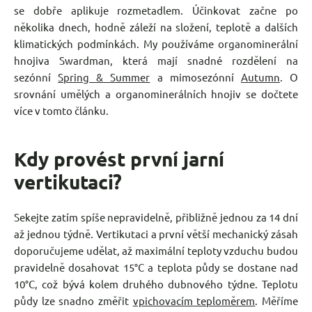
se dobře aplikuje rozmetadlem. Účinkovat začne po
několika dnech, hodně záleží na složení, teplotě a dalších
klimatických podmínkách. My používáme organominerální
hnojiva Swardman, která mají snadné rozdělení na
sezónní
Spring & Summer
a mimosezónní
Autumn
. O
srovnání umělých a organominerálních hnojiv se dočtete
více v tomto článku.
Kdy provést první jarní
vertikutaci?
Sekejte zatím spíše nepravidelně, přibližně jednou za 14 dní
až jednou týdně. Vertikutaci a první větší mechanický zásah
doporučujeme udělat, až maximální teploty vzduchu budou
pravidelně dosahovat 15°C a teplota půdy se dostane nad
10°C, což bývá kolem druhého dubnového týdne. Teplotu
půdy lze snadno změřit
vpichovacím teploměrem
. Měříme