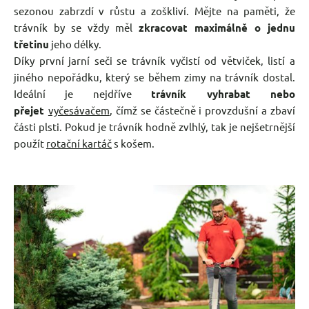
sezonou zabrzdí v růstu a zoškliví. Mějte na paměti, že
trávník by se vždy měl
zkracovat maximálně o jednu
třetinu
jeho délky.
Díky první jarní seči se trávník vyčistí od větviček, listí a
jiného nepořádku, který se během zimy na trávník dostal.
Ideální je nejdříve
trávník vyhrabat nebo
přejet
vyčesávačem
, čímž se částečně i provzdušní a zbaví
části plsti. Pokud je trávník hodně zvlhlý, tak je nejšetrnější
použít
rotační kartáč
s košem.