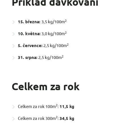
Příklad dávkování
2
15. března:
3,5 kg/100m
2
10. května:
3,0 kg/100m
2
5. července:
2,5 kg/100m
2
31. srpna:
2,5 kg/100m
Celkem za rok
2
Celkem za rok 100m
:
11,5 kg
2
Celkem za rok 300m
:
34,5 kg