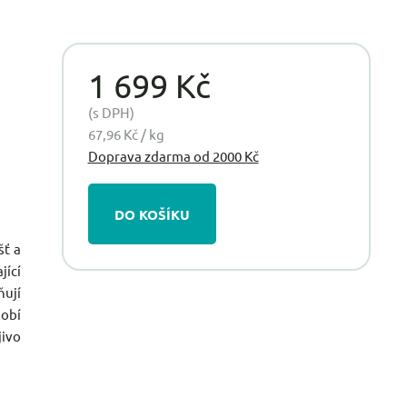
1 699 Kč
(s DPH)
67,96 Kč / kg
Doprava zdarma od 2000 Kč
DO KOŠÍKU
šť a
jící
ují
dobí
jivo