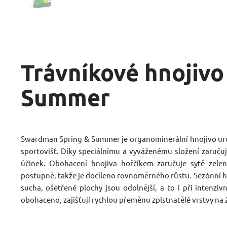
Trávníkové hnojiv
Summer
Swardman Spring & Summer je organominerální hnojivo určen
sportovišť. Díky speciálnímu a vyváženému složení zaruču
účinek. Obohacení hnojiva hořčíkem zaručuje sytě zelen
postupně, takže je docíleno rovnoměrného růstu. Sezónní 
sucha, ošetřené plochy jsou odolnější, a to i při intenziv
obohaceno, zajišťují rychlou přeměnu zplstnatělé vrstvy na ž