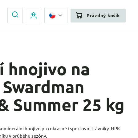
Prázdný košík
 hnojivo na
k Swardman
 & Summer 25 kg
minerální hnojivo pro okrasné i sportovní trávníky. NPK
vníku v průběhu sezóny.