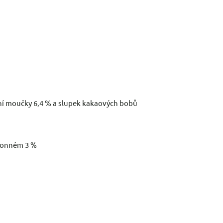
ní moučky 6,4 % a slupek kakaových bobů
amonném 3 %