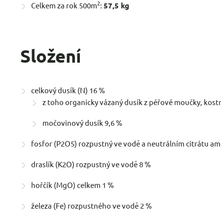
2
Celkem za rok 500m
:
57,5 kg
Složení
celkový dusík (N) 16 %
z toho organicky vázaný dusík z péřové moučky, kost
močovinový dusík 9,6 %
fosfor (P2O5) rozpustný ve vodě a neutrálním citrátu 
draslík (K2O) rozpustný ve vodě 8 %
hořčík (MgO) celkem 1 %
železa (Fe) rozpustného ve vodě 2 %