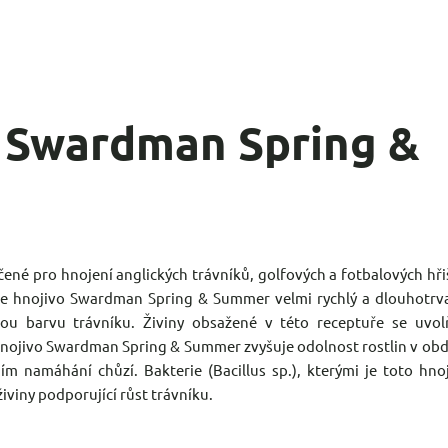
o Swardman Spring &
é pro hnojení anglických trávníků, golfových a fotbalových hři
je hnojivo Swardman Spring & Summer velmi rychlý a dlouhotrva
ou barvu trávníku. Živiny obsažené v této receptuře se uvolň
hnojivo Swardman Spring & Summer zvyšuje odolnost rostlin v ob
ním namáhání chůzí. Bakterie (Bacillus sp.), kterými je toto hno
iviny podporující růst trávníku.