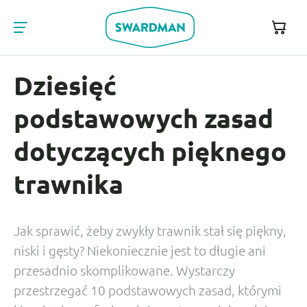
Dziesięć
podstawowych zasad
dotyczących pięknego
trawnika
Jak sprawić, żeby zwykły trawnik stał się piękny,
niski i gęsty? Niekoniecznie jest to długie ani
przesadnio skomplikowane. Wystarczy
przestrzegać 10 podstawowych zasad, którymi