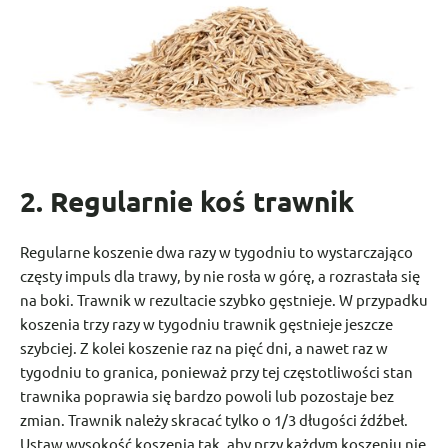
2. Regularnie koś trawnik
Regularne koszenie dwa razy w tygodniu to wystarczająco
częsty impuls dla trawy, by nie rosła w górę, a rozrastała się
na boki. Trawnik w rezultacie szybko gęstnieje. W przypadku
koszenia trzy razy w tygodniu trawnik gęstnieje jeszcze
szybciej. Z kolei koszenie raz na pięć dni, a nawet raz w
tygodniu to granica, ponieważ przy tej częstotliwości stan
trawnika poprawia się bardzo powoli lub pozostaje bez
zmian. Trawnik należy skracać tylko o 1/3 długości źdźbeł.
Ustaw wysokość koszenia tak, aby przy każdym koszeniu nie