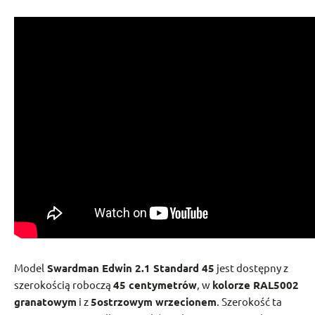
Model
Swardman Edwin 2.1 Standard 45
jest dostępny z
szerokością roboczą
45 centymetrów
, w
kolorze RAL5002
granatowym
i z
5ostrzowym wrzecionem
. Szerokość ta