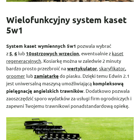
Wielofunkcyjny system kaset
5w1
System kaset wymiennych 5w1
pozwala wybrać
z
5
,
6
lub
10ostrzowych wrzecion
, ewentualnie z
kaset
regeneracyjnych
. Kosiarkę można w zaledwie 2 minuty
bardzo prosto przezbroić na
wertykulator
,
skaryfikator
,
groomer
lub
zamiatarkę
do piasku. Dzięki temu Edwin 2.1
jest uniwersalną maszyną umożliwiającą
kompleksową
pielęgnację angielskich trawników
. Dodatkowo pozwala
zaoszczędzić sporo wydatków za usługi firm ogrodniczych i
zapewni Twojemu trawnikowi ponadstandardową opiekę.