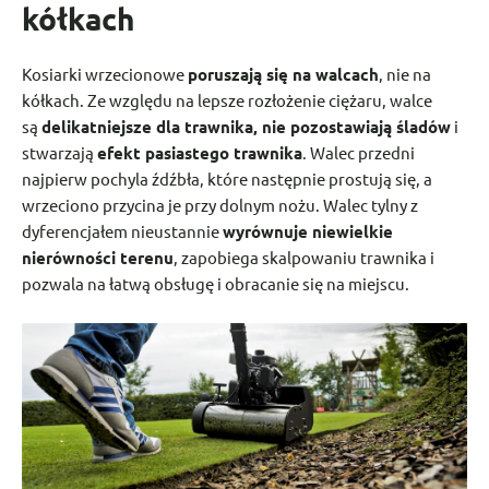
kółkach
Kosiarki wrzecionowe
poruszają się na walcach
, nie na
kółkach. Ze względu na lepsze rozłożenie ciężaru, walce
są
delikatniejsze dla trawnika, nie pozostawiają śladów
i
stwarzają
efekt pasiastego trawnika
. Walec przedni
najpierw pochyla źdźbła, które następnie prostują się, a
wrzeciono przycina je przy dolnym nożu. Walec tylny z
dyferencjałem nieustannie
wyrównuje niewielkie
nierówności terenu
, zapobiega skalpowaniu trawnika i
pozwala na łatwą obsługę i obracanie się na miejscu.