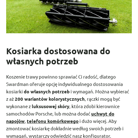
Kosiarka dostosowana do
własnych potrzeb
Koszenie trawy powinno sprawiać Ci radość, dlatego
Swardman oferuje opcję indywidualnego dostosowania
kosiarki
do własnych potrzeb
i wymagań. Można wybierać
z aż
200 wariantów kolorystycznych
, rączki mogą być
wykonane z
luksusowej skóry
, która zdobi kierownice
samochodów Porsche, lub można dodać
uchwyt do
napojów
,
telefonu komórkowego
i dużo więcej. Aby
zmontować kosiarkę dokładnie według swoich potrzeb i
wymagań, wystarczy odwiedzić nasz konfigurator.