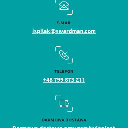
E-MAIL
ispilak@swardman.com
TELEFON
+48 799 873 211
DARMOWA DOSTAWA