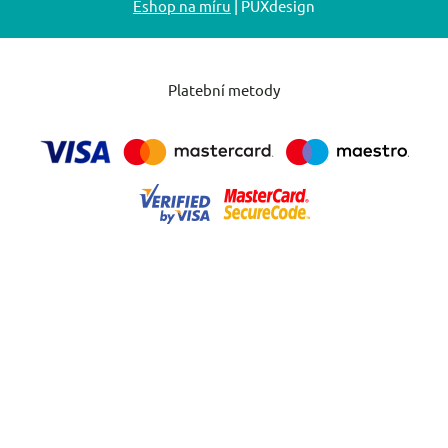
Eshop na míru
| PUXdesign
Platební metody