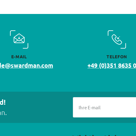
E-MAIL
TELEFON
.de@swardman.com
+49 (0)351 8635 
d!
an.