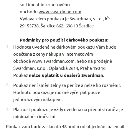
sortiment internetového
obchodu
www.swardman.com
.
Vydavatelem poukazu je Swardman, s.r.o., IČ:
29155738, Šardice 862, 696 13 Šardice
Podmínky pro použití dárkového poukazu:
Hodnota uvedená na dárkovém poukazu Vám bude
odečtena z ceny nákupu v internetovém
obchodě
www.swardman.com
, nebo na prodejně
Swardman, s.r.o., Oplanská 2614, Praha 190 16.
Poukaz
nelze uplatnit u dealerů Swardman
.
Poukaz není směnitelný za peníze a nelze ho rozměnit.
Hodnotu poukazu je možné vyčerpat pouze
jednorázovým nákupem.
Platnost poukazu je vždy uvedena na přední straně a je
minimálně tříměsíční
Poukaz vám bude zaslán do 48 hodin od objednání na email