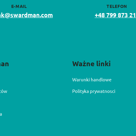
E-MAIL
TELEFON
lak@swardman.com
+48 799 873 2
man
Ważne linki
Warunki handlowe
ntów
Polityka prywatnosci
a