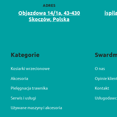
ADRES
Objazdowa 14/1a, 43-430
ispi
Skoczów, Polska
Kategorie
Sward
Kosiarki wrzecionowe
O nas
Akcesoria
Opinie klie
Pielęgnacja trawnika
Kontakt
Serwis i usługi
Usługodawc
Używane maszyny i akcesoria