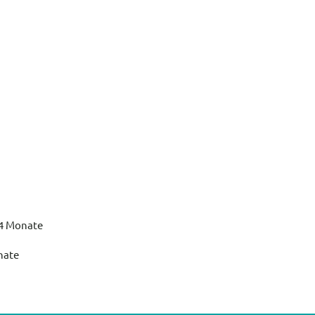
24 Monate
nate