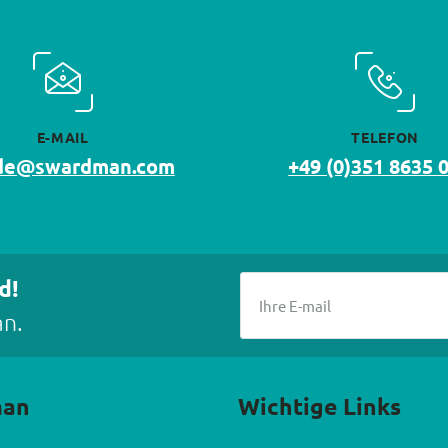
E-MAIL
TELEFON
.de@swardman.com
+49 (0)351 8635 
d!
an.
man
Wichtige Links