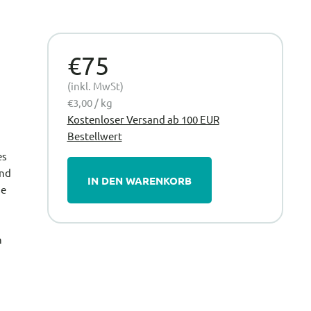
€75
(inkl. MwSt)
€3,00 / kg
Kostenloser Versand ab 100 EUR
Bestellwert
es
und
IN DEN WARENKORB
se
h