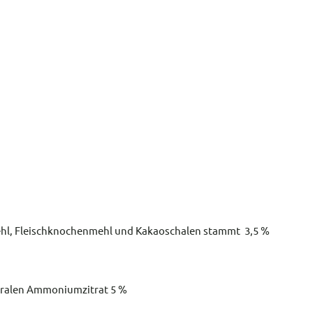
ehl, Fleischknochenmehl und Kakaoschalen stammt 3,5 %
utralen Ammoniumzitrat 5 %