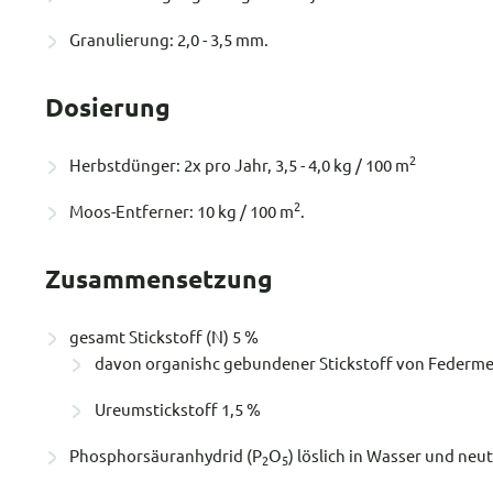
Granulierung: 2,0 - 3,5 mm.
Dosierung
2
Herbstdünger: 2x pro Jahr, 3,5 - 4,0 kg / 100 m
2
Moos-Entferner: 10 kg / 100 m
.
Zusammensetzung
gesamt Stickstoff (N) 5 %
davon organishc gebundener Stickstoff von Federm
Ureumstickstoff 1,5 %
Phosphorsäuranhydrid (P
O
) löslich in Wasser und ne
2
5