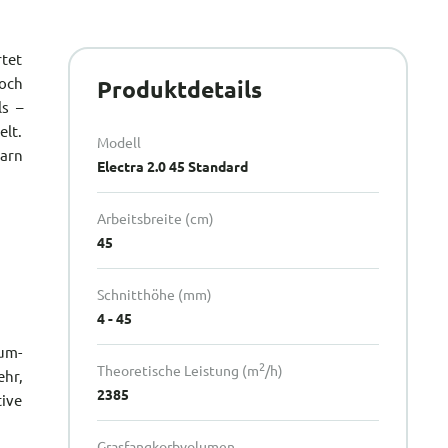
rtet
och
Produktdetails
ls –
elt.
Modell
arn
Electra 2.0 45 Standard
Arbeitsbreite (cm)
45
Schnitthöhe (mm)
4 - 45
um-
2
Theoretische Leistung (m
/h)
hr,
2385
ive
Grasfangkorbvolumen