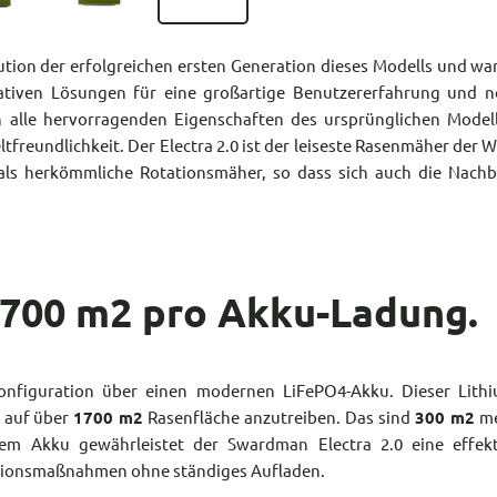
tion der erfolgreichen ersten Generation dieses Modells und wa
ativen Lösungen für eine großartige Benutzererfahrung und n
ch alle hervorragenden Eigenschaften des ursprünglichen Model
reundlichkeit. Der Electra 2.0 ist der leiseste Rasenmäher der W
ls herkömmliche Rotationsmäher, so dass sich auch die Nachb
1700 m2 pro Akku-Ladung.
konfiguration über einen modernen LiFePO4-Akku. Dieser Lithi
0 auf über
1700 m2
Rasenfläche anzutreiben. Das sind
300 m2
me
esem Akku gewährleistet der Swardman Electra 2.0 eine effekt
ationsmaßnahmen ohne ständiges Aufladen.