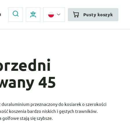
Pusty koszyk
R
przedni
owany 45
z duraluminium przeznaczony do kosiarek o szerokości
kość koszenia bardzo niskich i gęstych trawników.
 golfowe stają się szybsze.