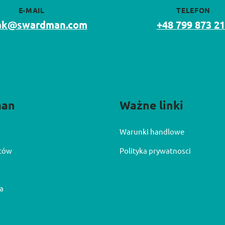
E-MAIL
TELEFON
lak@swardman.com
+48 799 873 2
man
Ważne linki
Warunki handlowe
ntów
Polityka prywatnosci
a