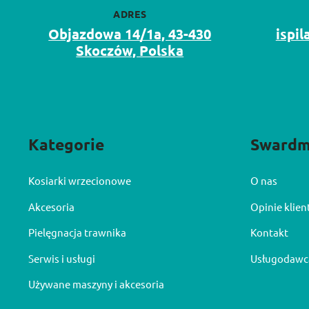
ADRES
Objazdowa 14/1a, 43-430
ispi
Skoczów, Polska
Kategorie
Sward
Kosiarki wrzecionowe
O nas
Akcesoria
Opinie klie
Pielęgnacja trawnika
Kontakt
Serwis i usługi
Usługodawc
Używane maszyny i akcesoria