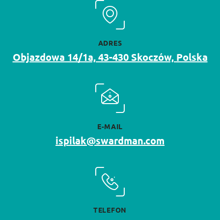
ADRES
Objazdowa 14/1a, 43-430 Skoczów, Polska
E-MAIL
ispilak@swardman.com
TELEFON