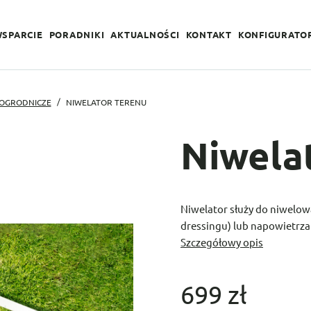
WSPARCIE
PORADNIKI
AKTUALNOŚCI
KONTAKT
KONFIGURATO
 OGRODNICZE
NIWELATOR TERENU
Niwela
Niwelator służy do niwelow
dressingu) lub napowietrza
Szczegółowy opis
699 zł