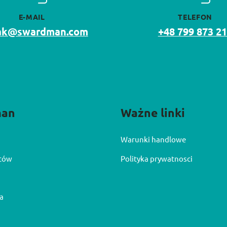
E-MAIL
TELEFON
lak@swardman.com
+48 799 873 2
man
Ważne linki
Warunki handlowe
ntów
Polityka prywatnosci
a