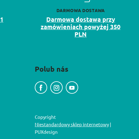
DARMOWA DOSTAWA
11
Darmowa dostawa przy
zamówieniach powyżej 350
PLN
Polub nás
Copyright
Niestandardowy sklep internetowy
|
PUXdesign