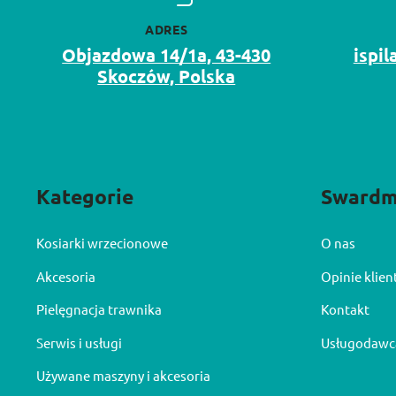
ADRES
Objazdowa 14/1a, 43-430
ispi
Skoczów, Polska
Kategorie
Sward
Kosiarki wrzecionowe
O nas
Akcesoria
Opinie klie
Pielęgnacja trawnika
Kontakt
Serwis i usługi
Usługodawc
Używane maszyny i akcesoria